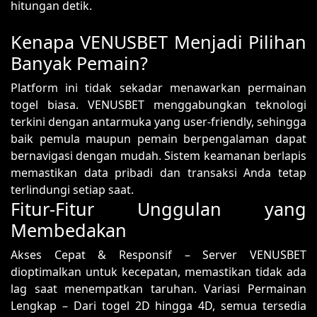
hitungan detik.
Kenapa VENUSBET Menjadi Pilihan
Banyak Pemain?
Platform ini tidak sekadar menawarkan permainan
togel biasa. VENUSBET menggabungkan teknologi
terkini dengan antarmuka yang user-friendly, sehingga
baik pemula maupun pemain berpengalaman dapat
bernavigasi dengan mudah. Sistem keamanan berlapis
memastikan data pribadi dan transaksi Anda tetap
terlindungi setiap saat.
Fitur-Fitur Unggulan yang
Membedakan
Akses Cepat & Responsif – Server VENUSBET
dioptimalkan untuk kecepatan, memastikan tidak ada
lag saat menempatkan taruhan. Variasi Permainan
Lengkap – Dari togel 2D hingga 4D, semua tersedia