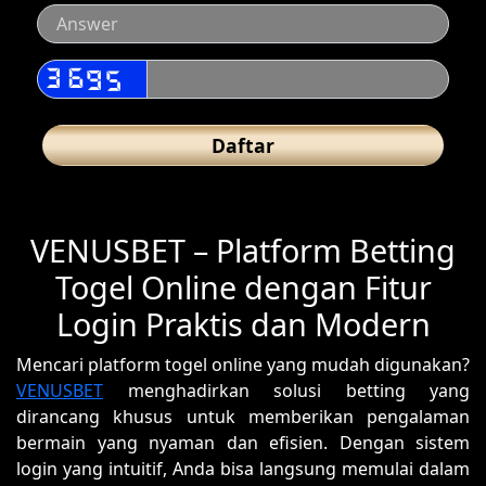
Daftar
VENUSBET – Platform Betting
Togel Online dengan Fitur
Login Praktis dan Modern
Mencari platform togel online yang mudah digunakan?
VENUSBET
menghadirkan solusi betting yang
dirancang khusus untuk memberikan pengalaman
bermain yang nyaman dan efisien. Dengan sistem
login yang intuitif, Anda bisa langsung memulai dalam